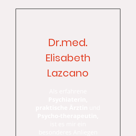
Dr.med.
Elisabeth
Lazcano
Als erfahrene
Psychiaterin,
praktische Ärztin
und
Psycho-therapeutin,
ist es mir ein
besonderes Anliegen