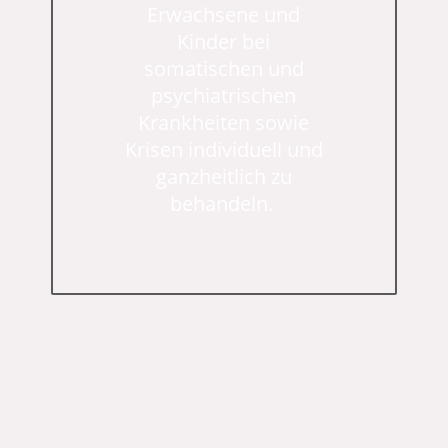
Erwachsene und
Kinder bei
somatischen und
psychiatrischen
Krankheiten sowie
Krisen individuell und
ganzheitlich zu
behandeln.