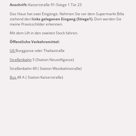
Anschrift:
Kaiserstraße 91-Stiege 1 Tür 23
Das Haus hat zwei Eingänge. Nehmen Sie vor dem Supermarkt Billa
stehend den
links gelegenen Eingang (Stiege1).
Dort werden Sie
meine Praxisschilder erkennen.
Mit dem Lift in den zweiten Stock fahren.
Öffentliche Verkehrsmittel:
U6
Burggasse oder Thaliastraße
Straßenbahn
5 (Station Neustiftgasse)
Straßenbahn 49 ( Station Westbahnstraße)
Bus
48 A ( Station Kaiserstraße)
Dr.med. Elisabeth Lazcano / Kaiserstraße 91-1-23 / 1070 Wien /
Email: praxis@dr-lazcano.at / Tel: 01-9076773
©Urheberrecht. Alle Rechte vorbehalten.